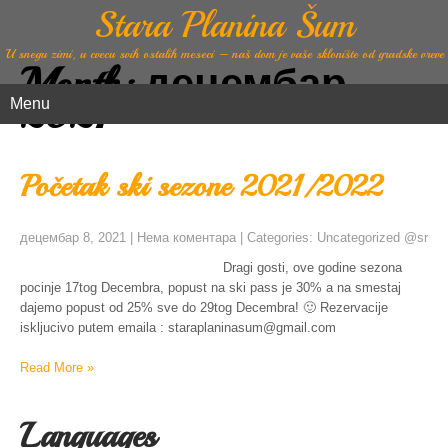
Stara Planina Šum
U snegu zimi, u cvecu svih ostalih meseci – naš dom je vaše sklonište od gradske vreve
Month:
децембар
2021
Menu
Početak ski sezone 2021/2022
децембар 8, 2021
|
Нема коментара
| Categories:
Uncategorized @sr
Dragi gosti, ove godine sezona
pocinje 17tog Decembra, popust na ski pass je 30% a na smestaj
dajemo popust od 25% sve do 29tog Decembra! 🙂 Rezervacije
iskljucivo putem emaila : staraplaninasum@gmail.com
Read More »
Languages