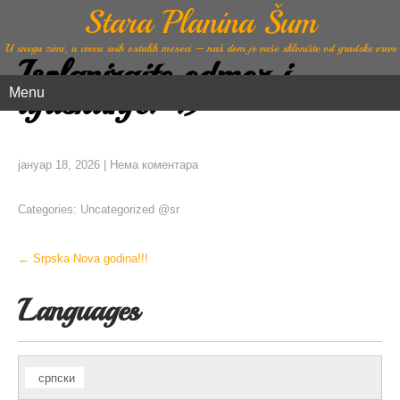
Stara Planina Šum
U snegu zimi, u cvecu svih ostalih meseci – naš dom je vaše sklonište od gradske vreve
Isplanirajte odmor i
djuskanje! :)
Menu
јануар 18, 2026
|
Нема коментара
Categories:
Uncategorized @sr
Post
←
Srpska Nova godina!!!
navigation
Languages
српски