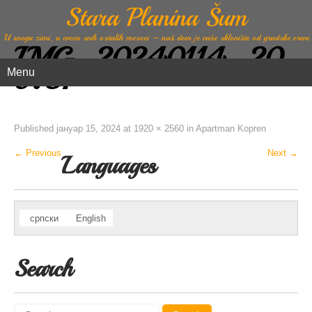
Stara Planina Šum
U snegu zimi, u cvecu svih ostalih meseci – naš dom je vaše sklonište od gradske vreve
IMG_20240114_20
0751
Menu
Published
јануар 15, 2024
at
1920 × 2560
in
Apartman Kopren
←
Previous
Next
→
Languages
српски
English
Search