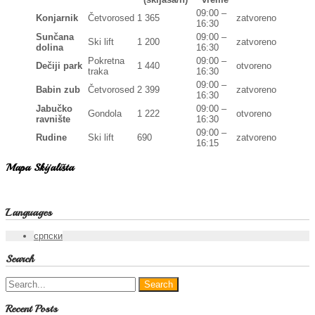
09:00 –
Konjarnik
Četvorosed
1 365
zatvoreno
16:30
Sunčana
09:00 –
Ski lift
1 200
zatvoreno
dolina
16:30
Pokretna
09:00 –
Dečiji park
1 440
otvoreno
traka
16:30
09:00 –
Babin zub
Četvorosed
2 399
zatvoreno
16:30
Jabučko
09:00 –
Gondola
1 222
otvoreno
ravnište
16:30
09:00 –
Rudine
Ski lift
690
zatvoreno
16:15
Mapa Skijališta
Languages
српски
Search
Recent Posts