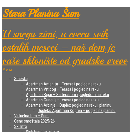
Stara Planina Šum
U snegu zimi, u cvecu svih
ostalih meseci – naš dom je
vaše sklonište od gradske vreve
Menu
Smeštaj
Apartman Amanita – Terasa i pogled na reku
Apartman Vrtibog – Terasa i pogled na reku
Apartman Bigar – Sa terasom i pogledom na reku
Apartman Čungulj – terasa i pogled na reku
Apartman Arbinje – Duplex pogled na reku i planinu
Dupleks Apartman Kopren – pogled na planinu
Virtuelna tura – Šum
Cene smeštaja 2025/26
Ski Info
Web kamere- staze