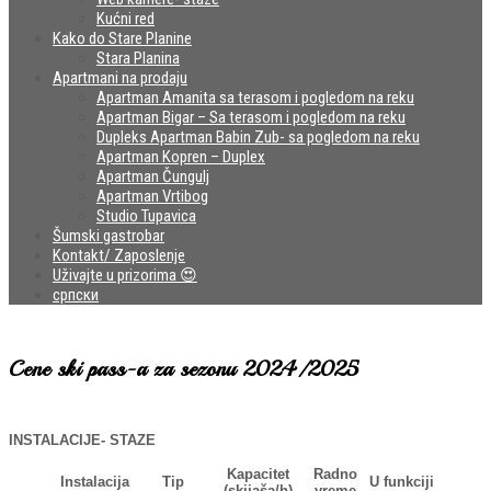
Kućni red
Kako do Stare Planine
Stara Planina
Apartmani na prodaju
Apartman Amanita sa terasom i pogledom na reku
Apartman Bigar – Sa terasom i pogledom na reku
Dupleks Apartman Babin Zub- sa pogledom na reku
Apartman Kopren – Duplex
Apartman Čungulj
Apartman Vrtibog
Studio Tupavica
Šumski gastrobar
Kontakt/ Zaposlenje
Uživajte u prizorima 😍
српски
Cene ski pass-a za sezonu 2024/2025
INSTALACIJE- STAZE
Kapacitet
Radno
Instalacija
Tip
U funkciji
(skijaša/h)
vreme