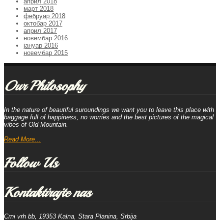
април 2018
март 2018
фебруар 2018
октобар 2017
април 2017
новембар 2016
јануар 2016
новембар 2015
Our Philosophy
In the nature of beautiful suroundings we want you to leave this place with
baggage full of happiness, no worries and the best pictures of the magical
vibes of Old Mountain.
Read
More...
Follow Us
Kontaktirajte nas
Crni vrh bb, 19353 Kalna, Stara Planina, Srbija